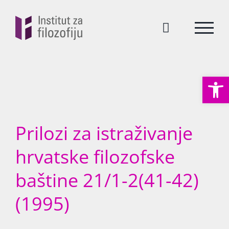
Skip
to
content
Open
Prilozi za istraživanje
hrvatske filozofske
baštine 21/1-2(41-42)
(1995)