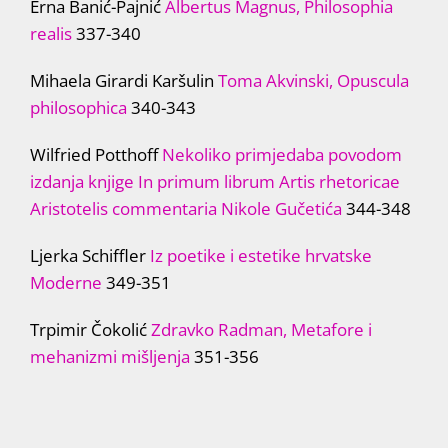
Erna Banić-Pajnić
Albertus Magnus, Philosophia
realis
337-340
Mihaela Girardi Karšulin
Toma Akvinski, Opuscula
philosophica
340-343
Wilfried Potthoff
Nekoliko primjedaba povodom
izdanja knjige In primum librum Artis rhetoricae
Aristotelis commentaria Nikole Gučetića
344-348
Ljerka Schiffler
Iz poetike i estetike hrvatske
Moderne
349-351
Trpimir Čokolić
Zdravko Radman, Metafore i
mehanizmi mišljenja
351-356