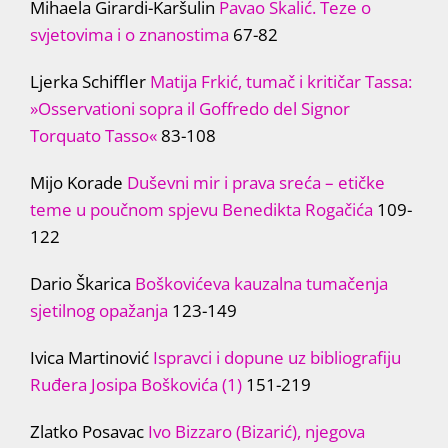
Mihaela Girardi-Karšulin
Pavao Skalić. Teze o
svjetovima i o znanostima
67-82
Ljerka Schiffler
Matija Frkić, tumač i kritičar Tassa:
»Osservationi sopra il Goffredo del Signor
Torquato Tasso«
83-108
Mijo Korade
Duševni mir i prava sreća – etičke
teme u poučnom spjevu Benedikta Rogačića
109-
122
Dario Škarica
Boškovićeva kauzalna tumačenja
sjetilnog opažanja
123-149
Ivica Martinović
Ispravci i dopune uz bibliografiju
Ruđera Josipa Boškovića (1)
151-219
Zlatko Posavac
Ivo Bizzaro (Bizarić), njegova