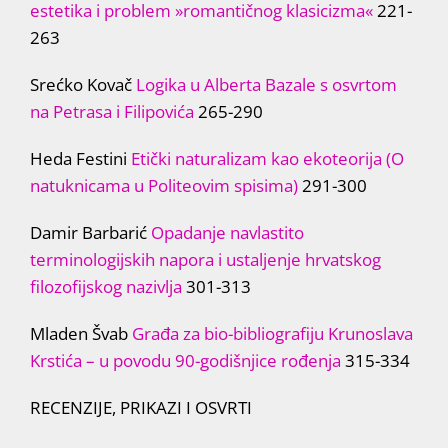
estetika i problem »romantičnog klasicizma«
221-
263
Srećko Kovač
Logika u Alberta Bazale s osvrtom
na Petrasa i Filipovića
265-290
Heda Festini
Etički naturalizam kao ekoteorija (O
natuknicama u Politeovim spisima)
291-300
Damir Barbarić
Opadanje navlastito
terminologijskih napora i ustaljenje hrvatskog
filozofijskog nazivlja
301-313
Mladen Švab
Građa za bio-bibliografiju Krunoslava
Krstića – u povodu 90-godišnjice rođenja
315-334
RECENZIJE, PRIKAZI I OSVRTI